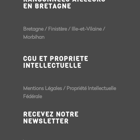
EN BRETAGNE
Bretagne
/
Finistère
/
Ille-et-Vilaine
/
Morbihan
CGU ET PROPRIETE
INTELLECTUELLE
Mentions Légales
/
Propriété Intellectuelle
Fédérale
RECEVEZ NOTRE
NEWSLETTER