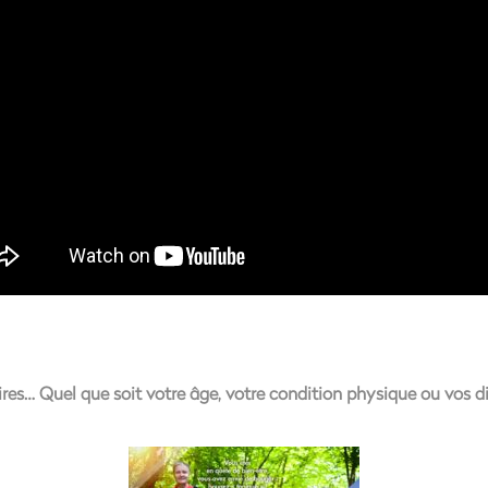
aires… Quel que soit votre âge, votre condition physique ou vos di