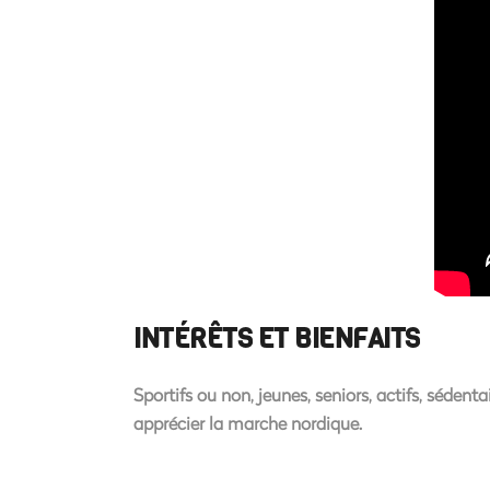
INTÉRÊTS ET BIENFAITS
Sportifs ou non, jeunes, seniors, actifs, sédent
apprécier la marche nordique.