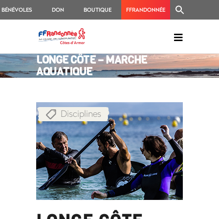
BÉNÉVOLES
DON
BOUTIQUE
FFRANDONNÉE
LONGE CÔTE – MARCHE
AQUATIQUE
Disciplines