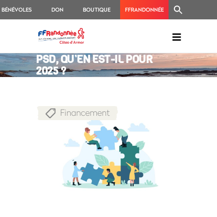
BÉNÉVOLES
DON
BOUTIQUE
FFRANDONNÉE
PSD, QU’EN EST-IL POUR
2025 ?
Financement