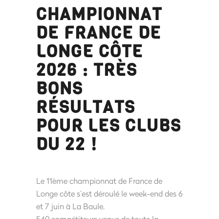
CHAMPIONNAT
DE FRANCE DE
LONGE CÔTE
2026 : TRÈS
BONS
RÉSULTATS
POUR LES CLUBS
DU 22 !
Le 11ème championnat de France de
Longe côte s’est déroulé le week-end des 6
et 7 juin à La Baule.
540 compétiteurs venus de toute la