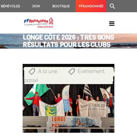
BÉNÉVOLES
DON
BOUTIQUE
FFRANDONNÉE
CHAMPIONNAT DE FRANCE DE
LONGE CÔTE 2026 : TRÈS BONS
RÉSULTATS POUR LES CLUBS
DU 22 !
A la une
Evénement
,
passé